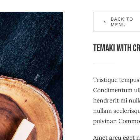
BACK TO
MENU
Temaki with c
Tristique tempu
Condimentum ull
hendrerit mi null
nullam scelerisq
pulvinar. Commo
Amet arcu eget n