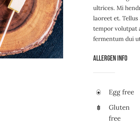
ultrices. Mi hend
laoreet et. Tellu
tempor volutpat
fermentum dui ut 
Allergen Info
Egg free
Gluten
free