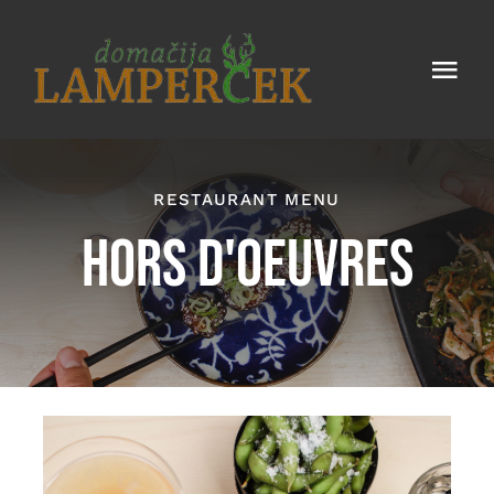
Skip
to
Togg
content
Navi
Domov
RESTAURANT MENU
Rezervacije
HORS D'OEUVRES